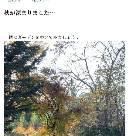
2023.11.1
お知らせ
秋が深まりました…
一緒にガーデンを歩いてみましょう♩
動
画
プ
レ
ー
ヤ
ー