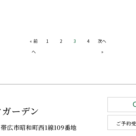
« 前
1
2
3
4
次へ
へ
»
クガーデン
ご予約
帯広市昭和町西1線109番地